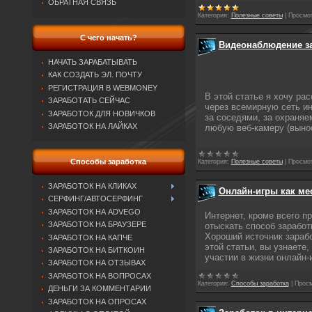
ОБРАТНАЯ СВЯЗЬ
Категория:
Полезные советы
|
Просмот
С чего начать?
Видеонаблюдение за
НАЧАТЬ ЗАРАБАТЫВАТЬ
КАК СОЗДАТЬ ЭЛ. ПОЧТУ
РЕГИСТРАЦИЯ В WEBMONEY
В этой статье я хочу ра
ЗАРАБОТАТЬ СЕЙЧАС
через всемирную сеть ин
ЗАРАБОТОК ДЛЯ НОВИЧКОВ
за соседями, за охраняе
ЗАРАБОТОК НА ЛАЙКАХ
любую веб-камеру (выно
Способы заработка
Категория:
Полезные советы
|
Просмот
ЗАРАБОТОК НА КЛИКАХ
Онлайн-игры как ме
СЕРФИНГ/АВТОСЕРФИНГ
ЗАРАБОТОК НА ADVEGO
Интернет, кроме всего пр
ЗАРАБОТОК НА БРАУЗЕРЕ
отыскать способ заработ
Хороший источник зарабо
ЗАРАБОТОК НА КАПЧЕ
этой статьи, вы узнаете,
ЗАРАБОТОК НА БИТКОИН
участии в жизни онлайн-
ЗАРАБОТОК НА ОТЗЫВАХ
ЗАРАБОТОК НА ВОПРОСАХ
Категория:
Способы заработка
|
Просм
ДЕНЬГИ ЗА КОММЕНТАРИИ
ЗАРАБОТОК НА ОПРОСАХ