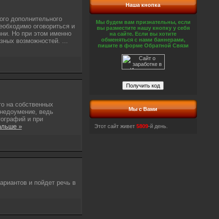
Наша кнопка
ого дополнительного
Мы будем вам признательны, если
еобходимо оговориться и
вы разместите нашу кнопку у себя
зни. Но при этом именно
на сайте. Если вы хотите
обменяться с нами баннерами,
азных возможностей.
...
пишите в форме Обратной Связи
то на собственных
Мы с Вами
 недоумение, ведь
тографий и при
альше »
Этот сайт живет
5809
-й день.
ариантов и пойдет речь в