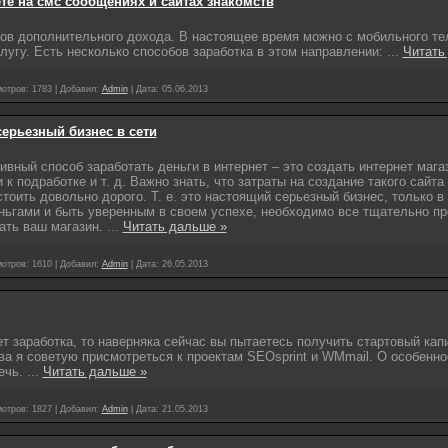
те на смс сообщениях и сайтах знакомств
дов дополнительного дохода. В настоящее время можно с мобильного т
слугу. Есть несколько способов заработка в этом направлении:
...
Читать
отров:
1783
|
Добавил:
Admin
|
Дата:
05.06.2013
серьезный бизнес в сети
ный способ заработать деньги в интернет – это создать интернет мага
 к подработке и т. д. Важно знать, что затраты на создание такого сайт
тоить довольно дорого. Т. е. это настоящий серьезный бизнес, только в
ньгами и быть уверенным в своем успехе, необходимо все тщательно пр
ать ваш магазин.
...
Читать дальше »
отров:
1610
|
Добавил:
Admin
|
Дата:
26.05.2013
т заработка, то наверняка сейчас вы пытаетесь получить стартовый кап
а я советую присмотреться к проектам SEOsprint и WMmail. О особенно
речь.
...
Читать дальше »
отров:
1827
|
Добавил:
Admin
|
Дата:
21.05.2013