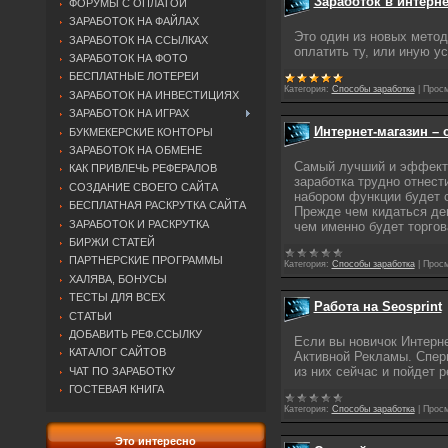
Заработок в интерне
ФОРУМЫ С ОПЛАТОЙ
ЗАРАБОТОК НА ФАЙЛАХ
Это один из новых мето
ЗАРАБОТОК НА ССЫЛКАХ
оплатить ту, или иную у
ЗАРАБОТОК НА ФОТО
БЕСПЛАТНЫЕ ЛОТЕРЕИ
Категория:
Способы заработка
|
Просм
ЗАРАБОТОК НА ИНВЕСТИЦИЯХ
ЗАРАБОТОК НА ИГРАХ
Интернет-магазин – 
БУКМЕКЕРСКИЕ КОНТОРЫ
ЗАРАБОТОК НА ОБМЕНЕ
Самый лучший и эффектив
КАК ПРИВЛЕЧЬ РЕФЕРАЛОВ
заработка трудно отнести
СОЗДАНИЕ СВОЕГО САЙТА
набором функции будет с
БЕСПЛАТНАЯ РАСКРУТКА САЙТА
Прежде чем кидаться де
ЗАРАБОТОК И РАСКРУТКА
чем именно будет торгов
БИРЖИ СТАТЕЙ
ПАРТНЕРСКИЕ ПРОГРАММЫ
Категория:
Способы заработка
|
Просм
ХАЛЯВА, БОНУСЫ
ТЕСТЫ ДЛЯ ВСЕХ
Работа на Seosprint
СТАТЬИ
ДОБАВИТЬ РЕФ.ССЫЛКУ
Если вы новичок Интерне
КАТАЛОГ САЙТОВ
Активной Рекламы. Сперв
из них сейчас и пойдет 
ЧАТ ПО ЗАРАБОТКУ
ГОСТЕВАЯ КНИГА
Категория:
Способы заработка
|
Просм
Это интересно