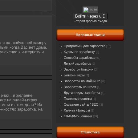
Войти через uID
Старая форма входа
Полезные статьи
а и на любую веб-камеру
Программы для заработка
[16]
тьми когда Вас нет дома,
ключение к интернету и
Курсы по заработку
[0]
Способы заработка
[61]
Легкий заработок
[2]
Заработок биткоин
[2]
Биткоин игры
[2]
Заработок на майнинге
[0]
Заработать на играх
[1]
Другие виды заработка
[1]
лечах , и желание
Полезные советы
[8]
же на онлайн-играх.
камни в этом деле? Из
Создание сайта / SEO
[3]
ожностях заработка, на
Халява / Бонусы
[1]
СКАМ/Мошенники
[39]
Статистика