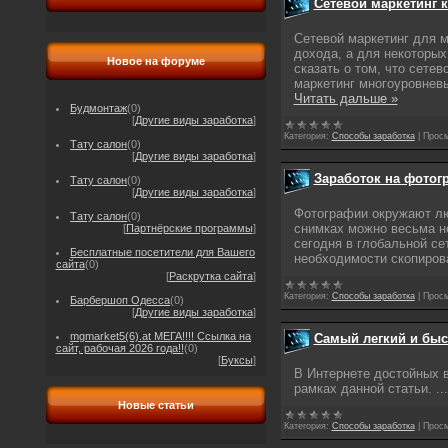
Сетевой маркетинг к
Сетевой маркетинг для 
дохода, а для некоторых
Новое на форуме
сказать о том, что сетев
маркетинг многоуровнев
Читать дальше »
Будмонтаж
(0)
[
Другие виды заработка
]
Категория:
Способы заработка
|
Просм
Тату салон
(0)
[
Другие виды заработка
]
Заработок на фотог
Тату салон
(0)
[
Другие виды заработка
]
Фотографии окружают люд
Тату салон
(0)
снимках можно весьма н
[
Партнёрские программы
]
сегодня в глобальной се
Бесплатные посетители для Вашего
необходимости скопирова
сайта
(0)
[
Раскрутка сайта
]
Категория:
Способы заработка
|
Просм
Барбершоп Одесса
(0)
[
Другие виды заработка
]
mgmarket5(6).at МЕГА!!!! Ссылка на
Самый легкий и быс
сайт, рабочая 2026 года!!
(0)
[
Буксы
]
В Интернете достойных в
рамках данной статьи.
..
Новые статьи
Категория:
Способы заработка
|
Просм