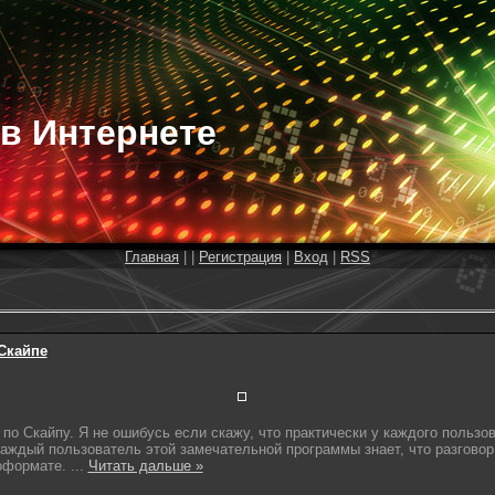
 в Интернете
Главная
|
|
Регистрация
|
Вход
|
RSS
 Скайпе
о Скайпу. Я не ошибусь если скажу, что практически у каждого пользов
 каждый пользователь этой замечательной программы знает, что разгово
еоформате.
...
Читать дальше »