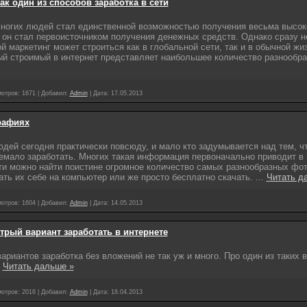
ак один из способов заработка в сети
многих людей стал единственной возможностью получения весьма высок
 он стал первоисточником получения денежных средств. Однако сразу н
ой маркетинг может строиться как в глобальной сети, так и в обычной жи
ый строимый в интернет представляет наибольшее количество разнообр
отров:
1671
|
Добавил:
Admin
|
Дата:
17.05.2013
рафиях
ей сегодня практически повсюду, и мало кто задумывается над тем, ч
емало заработать. Многих такая информация первоначально приводит в
ти можно найти поистине огромное количество самых разнообразных фо
ть их себе на компьютер или же просто бесплатно скачать.
...
Читать д
отров:
1604
|
Добавил:
Admin
|
Дата:
14.05.2013
трый вариант заработать в интернете
ариантов заработка без вложений не так уж и много. Про один из таких в
.
Читать дальше »
отров:
2016
|
Добавил:
Admin
|
Дата:
18.04.2013