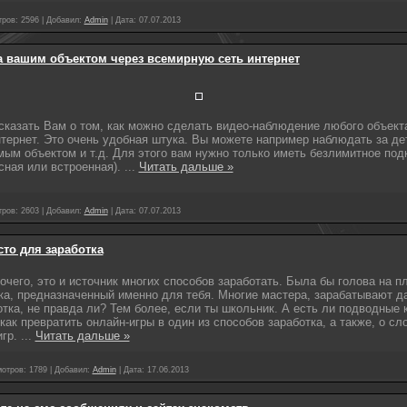
ров:
2596
|
Добавил:
Admin
|
Дата:
07.07.2013
 вашим объектом через всемирную сеть интернет
ссказать Вам о том, как можно сделать видео-наблюдение любого объект
тернет. Это очень удобная штука. Вы можете например наблюдать за де
мым объектом и т.д. Для этого вам нужно только иметь безлимитное под
сная или встроенная).
...
Читать дальше »
ров:
2603
|
Добавил:
Admin
|
Дата:
07.07.2013
сто для заработка
очего, это и источник многих способов заработать. Была бы голова на п
ка, предназначенный именно для тебя. Многие мастера, зарабатывают да
тка, не правда ли? Тем более, если ты школьник. А есть ли подводные 
 как превратить онлайн-игры в один из способов заработка, а также, о сл
игр.
...
Читать дальше »
отров:
1789
|
Добавил:
Admin
|
Дата:
17.06.2013