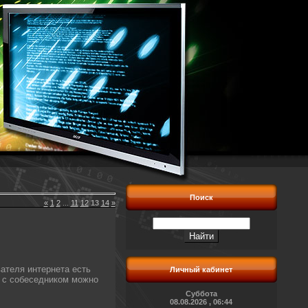
Поиск
«
1
2
...
11
12
13
14
»
ателя интернета есть
Личный кабинет
р с собеседником можно
Суббота
08.08.2026 , 06:44