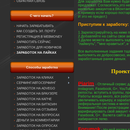
ОБРАТНАЯ СВЯЗЬ
Для заработка Вам нужно будет
предложат. Согласитесь,это н
несколько аккаунтов в ВКонтак
К примеру если хорошо постара
С чего начать?
И это не предел:)
Приступим к заработку:
НАЧАТЬ ЗАРАБАТЫВАТЬ
КАК СОЗДАТЬ ЭЛ. ПОЧТУ
1.Зарегистрируйтесь на ниже 
2.Добавляйте на сайты свои а
РЕГИСТРАЦИЯ В WEBMONEY
3.Далее можете выполнять за
ЗАРАБОТАТЬ СЕЙЧАС
"лайкнуть", ""мне нравиться", и 
ЗАРАБОТОК ДЛЯ НОВИЧКОВ
Все выполненные задания тща
ЗАРАБОТОК НА ЛАЙКАХ
выполнять их добросовесно, и
заработанные ранее деньги.
Способы заработка
Проект
ЗАРАБОТОК НА КЛИКАХ
Piarim
СЕРФИНГ/АВТОСЕРФИНГ
-
Отличный сервис дл
ЗАРАБОТОК НА ADVEGO
instagram, Fasebook, G+, YouT
репосты. вступить в группы, п
ЗАРАБОТОК НА БРАУЗЕРЕ
Работы всегда много, вся раб
ЗАРАБОТОК НА КАПЧЕ
увеличивать карьеру, и зараба
реферальная система и много 
ЗАРАБОТОК НА БИТКОИН
Внимание! После регистрации 
ЗАРАБОТОК НА ОТЗЫВАХ
варифицировать свой аккаунт ч
ЗАРАБОТОК НА ВОПРОСАХ
Fasebook, G+. Валюта сайта д
набирается легко.
ДЕНЬГИ ЗА КОММЕНТАРИИ
ЗАРАБОТОК НА ОПРОСАХ
Forumok
- На мой взгляд 