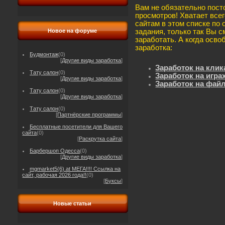
Вам не обязательно пост
просмотров! Хватает всег
сайтам в этом списке по
задания
, т
олько так Вы с
Новое на форуме
заработать. А когда осво
заработка:
Будмонтаж
(0)
[
Другие виды заработка
]
Заработок на клик
Тату салон
(0)
Заработок на игра
[
Другие виды заработка
]
Заработок на фай
Тату салон
(0)
[
Другие виды заработка
]
Тату салон
(0)
[
Партнёрские программы
]
Бесплатные посетители для Вашего
сайта
(0)
[
Раскрутка сайта
]
Барбершоп Одесса
(0)
[
Другие виды заработка
]
mgmarket5(6).at МЕГА!!!! Ссылка на
сайт, рабочая 2026 года!!
(0)
[
Буксы
]
Новые статьи