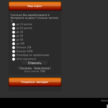
Наш опрос
Сколько Вы зарабатываете в
Интернете за день? (только честно)
:)
до 10 центов
до 50 центов
до 1$
до 3$
до 5$
до 10$
Больше 10$
Больше 100$
Я вообще не зарабатываю
Хочу научиться
[
·
]
Результаты
Архив опросов
Всего ответов:
7153
Социальн. закладки
inter