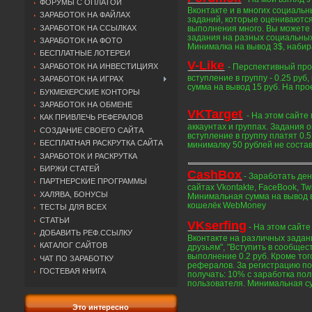
ФОРУМЫ С ОПЛАТОЙ
Вконтакте и в многих социальн
ЗАРАБОТОК НА ФАЙЛАХ
заданий, которые оцениваются
ЗАРАБОТОК НА ССЫЛКАХ
выполнения много. Вы можете 
задания на разных социальных 
ЗАРАБОТОК НА ФОТО
Минималка на вывод 3$, набир
БЕСПЛАТНЫЕ ЛОТЕРЕИ
V-Like
- Перспективный про
ЗАРАБОТОК НА ИНВЕСТИЦИЯХ
вступление в группу - 0.25 руб
ЗАРАБОТОК НА ИГРАХ
сумма на вывод 15 руб. На про
БУКМЕКЕРСКИЕ КОНТОРЫ
ЗАРАБОТОК НА ОБМЕНЕ
VKTarget
- На этом сайте
КАК ПРИВЛЕЧЬ РЕФЕРАЛОВ
аккаунтах и группах. Задания 
СОЗДАНИЕ СВОЕГО САЙТА
вступление в группу платят 0.5
БЕСПЛАТНАЯ РАСКРУТКА САЙТА
минималку 50 рублей не состав
ЗАРАБОТОК И РАСКРУТКА
БИРЖИ СТАТЕЙ
CashBox
- Заработать де
ПАРТНЕРСКИЕ ПРОГРАММЫ
сайтах Vkontakte, FaceBook, T
ХАЛЯВА, БОНУСЫ
Минимальная сумма на вывод в
кошелёк WebMoney
ТЕСТЫ ДЛЯ ВСЕХ
СТАТЬИ
VKserfing
- На этом сайт
ДОБАВИТЬ РЕФ.ССЫЛКУ
Вконтакте на различных задан
КАТАЛОГ САЙТОВ
друзьям", "Вступить в сообщест
выполнение 0.2 руб. Кроме то
ЧАТ ПО ЗАРАБОТКУ
рефералов. За регистрацию п
ГОСТЕВАЯ КНИГА
получать: 10% с заработка по
пользователя. Минимальная су
Это интересно