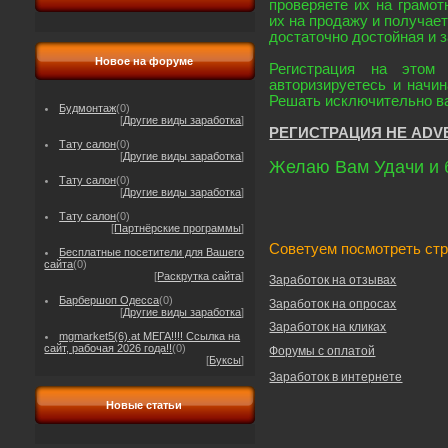
проверяете их на грамот
их на продажу и получае
достаточно достойная и 
Новое на форуме
Регистрация на этом
авторизируетесь и начин
Решать исключительно в
Будмонтаж
(0)
[
Другие виды заработка
]
РЕГИСТРАЦИЯ НЕ ADV
Тату салон
(0)
[
Другие виды заработка
]
Желаю Вам Удачи и 
Тату салон
(0)
[
Другие виды заработка
]
Тату салон
(0)
[
Партнёрские программы
]
Советуем посмотреть ст
Бесплатные посетители для Вашего
сайта
(0)
[
Раскрутка сайта
]
Заработок на отзывах
Барбершоп Одесса
(0)
Заработок на опросах
[
Другие виды заработка
]
Заработок на кликах
mgmarket5(6).at МЕГА!!!! Ссылка на
сайт, рабочая 2026 года!!
(0)
Форумы с оплатой
[
Буксы
]
Заработок в интернете
Новые статьи