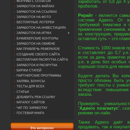
ФОРУМЫ С ОПЛАТОЙ
заработать от 0,8 до 4 у
пробелов.
ЗАРАБОТОК НА ФАЙЛАХ
ЗАРАБОТОК НА ССЫЛКАХ
Рерайт
- является самы
ЗАРАБОТОК НА ФОТО
системе Адвего. От в
БЕСПЛАТНЫЕ ЛОТЕРЕИ
требуемой тематики и 
ЗАРАБОТОК НА ИНВЕСТИЦИЯХ
применения синонимов, 
ЗАРАБОТОК НА ИГРАХ
их конструкцию, придава
оставляя суть – это глав
БУКМЕКЕРСКИЕ КОНТОРЫ
ЗАРАБОТОК НА ОБМЕНЕ
Стоимость 1000 знаков п
КАК ПРИВЛЕЧЬ РЕФЕРАЛОВ
и составляет до 0,7 у.е
СОЗДАНИЕ СВОЕГО САЙТА
если за день грамотно р
БЕСПЛАТНАЯ РАСКРУТКА САЙТА
у.е. в день без особых 
ЗАРАБОТОК И РАСКРУТКА
хорошая плата для начи
БИРЖИ СТАТЕЙ
Будете делать Вы копи
ПАРТНЕРСКИЕ ПРОГРАММЫ
просто обязаны быть ун
ХАЛЯВА, БОНУСЫ
требуют тексты с уника
ТЕСТЫ ДЛЯ ВСЕХ
вследствие повышения
СТАТЬИ
заказа.
ДОБАВИТЬ РЕФ.ССЫЛКУ
КАТАЛОГ САЙТОВ
Проверять уникально
ЧАТ ПО ЗАРАБОТКУ
"
Адвего плагиатус
", ск
режиме он-лайн.
ГОСТЕВАЯ КНИГА
Также Адвего даёт в
продавать, так и покупа
Это интересно