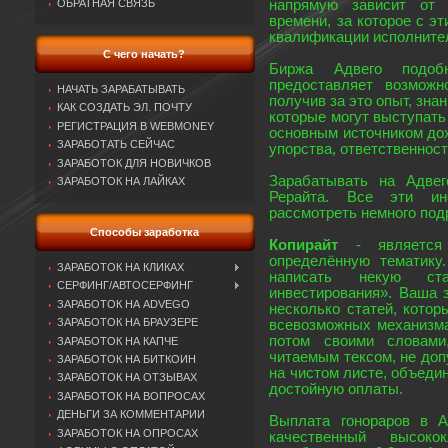
ОБРАТНАЯ СВЯЗЬ
напрямую зависит от 
времени, за которое с э
квалификации исполнител
С чего начать?
Биржа Адвего подобн
предоставляет возможн
НАЧАТЬ ЗАРАБАТЫВАТЬ
получив за это опыт, зна
КАК СОЗДАТЬ ЭЛ. ПОЧТУ
которые могут выступать
РЕГИСТРАЦИЯ В WEBMONEY
основным источником дохо
ЗАРАБОТАТЬ СЕЙЧАС
упорства, ответственност
ЗАРАБОТОК ДЛЯ НОВИЧКОВ
Зарабатывать на Адвег
ЗАРАБОТОК НА ЛАЙКАХ
Рерайта. Все эти ин
рассмотреть немного под
Способы заработка
Копирайт
- является
определённую тематику
ЗАРАБОТОК НА КЛИКАХ
написать некую ст
СЕРФИНГ/АВТОСЕРФИНГ
инвестирования». Ваша з
ЗАРАБОТОК НА ADVEGO
несколько статей, котор
ЗАРАБОТОК НА БРАУЗЕРЕ
всевозможных механизма
потом своими словами
ЗАРАБОТОК НА КАПЧЕ
читаемым тексом, не доп
ЗАРАБОТОК НА БИТКОИН
на чистом листе, объедин
ЗАРАБОТОК НА ОТЗЫВАХ
достойную оплаты.
ЗАРАБОТОК НА ВОПРОСАХ
ДЕНЬГИ ЗА КОММЕНТАРИИ
Выплата гонораров в А
ЗАРАБОТОК НА ОПРОСАХ
качественный высок