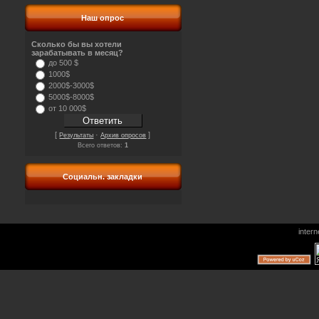
Наш опрос
Сколько бы вы хотели
зарабатывать в месяц?
до 500 $
1000$
2000$-3000$
5000$-8000$
от 10 000$
[
·
]
Результаты
Архив опросов
Всего ответов:
1
Социальн. закладки
inter