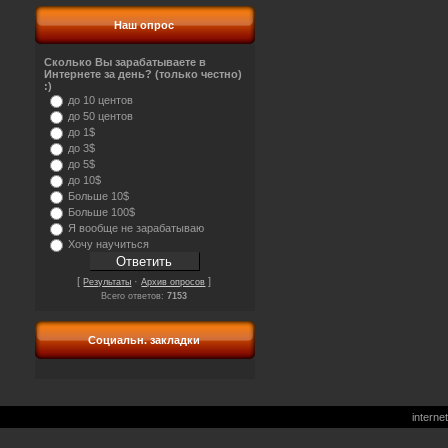
Наш опрос
Сколько Вы зарабатываете в
Интернете за день? (только честно)
:)
до 10 центов
до 50 центов
до 1$
до 3$
до 5$
до 10$
Больше 10$
Больше 100$
Я вообще не зарабатываю
Хочу научиться
[
·
]
Результаты
Архив опросов
Всего ответов:
7153
Социальн. закладки
interne