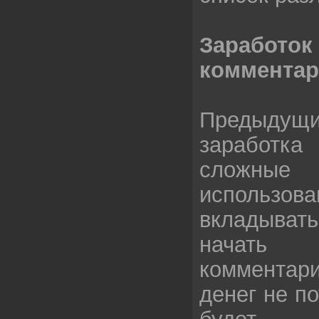
Зара
комментар
Предыд
заработ
сложны
использов
вкладыват
начать 
коммента
денег не п
буде