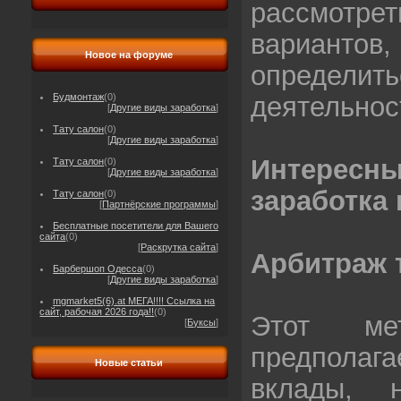
рассмо
вариантов
Новое на форуме
определи
деятельнос
Будмонтаж
(0)
[
Другие виды заработка
]
Тату салон
(0)
[
Другие виды заработка
]
Интере
Тату салон
(0)
[
Другие виды заработка
]
заработка 
Тату салон
(0)
[
Партнёрские программы
]
Бесплатные посетители для Вашего
сайта
(0)
[
Раскрутка сайта
]
Арбитраж 
Барбершоп Одесса
(0)
[
Другие виды заработка
]
mgmarket5(6).at МЕГА!!!! Ссылка на
сайт, рабочая 2026 года!!
(0)
Этот мет
[
Буксы
]
предпола
Новые статьи
вклады, 