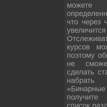
можете
определенн
что через 
увеличит
Отслежив
курсов мо
поэтому об
не сможе
сделать ст
набрат
«Бинарные
получите
список раз