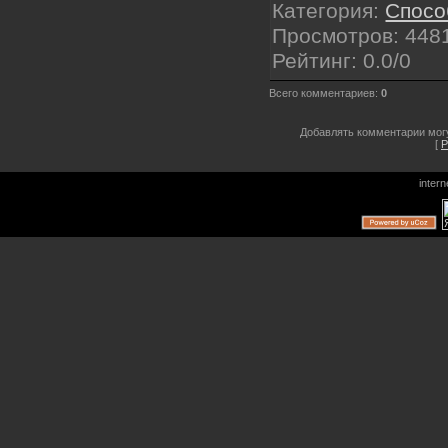
Категория
:
Спосо
Просмотров
: 448
Рейтинг
:
0.0
/
0
Всего комментариев
:
0
Добавлять комментарии могу
[
Р
inter