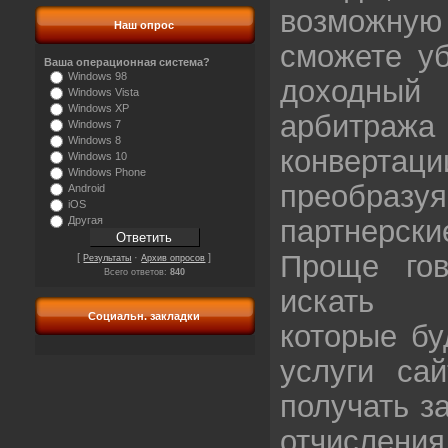
возможну
Наш опрос
сможете уб
Ваша операционная система?
Windows 98
доходный
Windows Vista
Windows XP
арбитража
Windows 7
Windows 8
конверта
Windows 10
Windows Phone
преобраз
Android
iOS
партнерс
Другая
Проще гов
[
·
]
Результаты
Архив опросов
Всего ответов:
840
искать п
Социальн. закладки
которые бу
услуги сай
получать з
отчисл