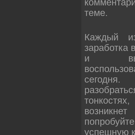
комментар
теме.
Каждый и
заработка 
и вы
воспользо
сегодня
разобрать
тонкостях
возникне
попробуй
успешную к