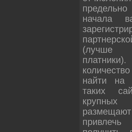
предельн
начала в
зарегистри
партнерс
(лучше 
платник
количеств
найти на A
таких са
крупны
размещаю
привлеч
получить 