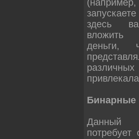
(например,
запускает
здесь ва
вложить
деньги, 
предст
различн
привлекала
Бинарные
Данный в
потребует 