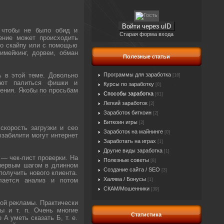
Войти через uID
, чтобы не было обид и
Старая форма входа
ение может происходить
по скайпу или с помощью
имейкинг, дорвеи, обман
Полезные статьи
ь в этой теме. Довольно
Программы для заработка
[16]
нают палиться фишки и
Курсы по заработку
[0]
ения. Якобы по просьбам
Способы заработка
[61]
Легкий заработок
[2]
Заработок биткоин
[2]
Биткоин игры
[2]
скорость загрузки и сео
Заработок на майнинге
[0]
юзабилити могут интернет
Заработать на играх
[1]
Другие виды заработка
[1]
 — чек-лист проверки. На
Полезные советы
[8]
 первым шагом в длинном
Создание сайта / SEO
[3]
получить нового клиента.
Халява / Бонусы
лается анализ и потом
[1]
СКАМ/Мошенники
[39]
ной рекламы. Практически
сы и т. п. Очень многие
Статистика
А уметь сказать Б, т. е.