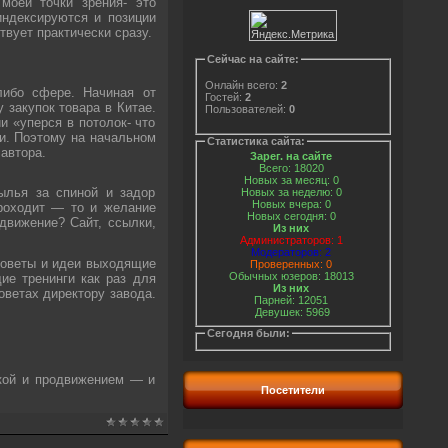
моей точки зрения- это
индексируются и позиции
вует практически сразу.
Сейчас на сайте:
Онлайн всего:
2
либо сфере. Начиная от
Гостей:
2
 закупок товара в Китае.
Пользователей:
0
и «уперся в потолок- что
и. Поэтому на начальном
Статистика сайта:
автора.
Зарег. на сайте
Всего: 18020
Новых за месяц: 0
ылья за спиной и задор
Новых за неделю: 0
Новых вчера: 0
проходит — то и желание
Новых сегодня: 0
одвижение? Сайт, ссылки,
Из них
Администраторов: 1
Модераторов: 2
 советы и идеи выходящие
Проверенных: 0
Обычных юзеров: 18013
ие тренинги как раз для
Из них
оветах директору завода.
Парней: 12051
Девушек: 5969
Сегодня были:
ткой и продвижением — и
Посетители