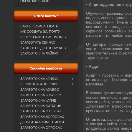
ОБРАТНАЯ СВЯЗЬ
• Индивидуальное и гр
Обучение - разновидност
С чего начать?
подразумевает диалог 
недоразумений. Иначе 
поэтапно, с выкладывани
НАЧАТЬ ЗАРАБАТЫВАТЬ
сервисов организации в
КАК СОЗДАТЬ ЭЛ. ПОЧТУ
казино и т. п., любая тем
РЕГИСТРАЦИЯ В WEBMONEY
ЗАРАБОТАТЬ СЕЙЧАС
От автора.
Прежде чем п
ЗАРАБОТОК ДЛЯ НОВИЧКОВ
часто прослеживается
ошеломительные финстри
ЗАРАБОТОК НА ЛАЙКАХ
трудящихся.
• Аудит
Способы заработка
Аудит - проверка и пои
ЗАРАБОТОК НА КЛИКАХ
оптимизацию. Проверятьс
магазины.
СЕРФИНГ/АВТОСЕРФИНГ
ЗАРАБОТОК НА ADVEGO
В основе грамотного ауд
ЗАРАБОТОК НА БРАУЗЕРЕ
основе чек-листа и дел
ЗАРАБОТОК НА КАПЧЕ
списке работ, изменений
Допускается агрессивн
ЗАРАБОТОК НА БИТКОИН
присылаются письма «а у
ЗАРАБОТОК НА ОТЗЫВАХ
ЗАРАБОТОК НА ВОПРОСАХ
От автора.
Есть два очен
ДЕНЬГИ ЗА КОММЕНТАРИИ
у каждого сайта есть к
ЗАРАБОТОК НА ОПРОСАХ
владельцы сайтов недово