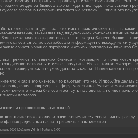
 потом самому настроить и продвинуть.Более симпатичная тема с 
 к. редкий владелец бизнеса захочет ждать полгода, пока ссылки про
 сумеете грамотно настроить контекстную рекламу — клиент это почувст
ботка открывается для тех, кто имеет практический опыт в какой-
нтернет-магазина, заканчивая индивидуальными консультациями на тему
 большое количество шарлатанов, т. к. в каждом бизнесе бывают стади
о» и становится остро востребована информация по выходу из ситуаци
ы важно собрать хорошее портфолио и отзывы благодарных клиентов.От 
лько тренингов по ведению бизнеса и мотивации, то появляются кр
ое грандиозное сотворить и бизнес замутить. Но как только эйфория 
совет - тренируйтесь на чужих деньгах сначала. Нашли клиента на пр
но.
ите что и как в его бизнесе, что работает, что нет. И пробуйте делать
 и попадающие, например, в сферу маркетинга. Умные и мотивирующ
 если клиент в малом бизнесе и вся суть на ладони, а не идет речь о с
 и тысячи долларов
ических и профессиональных знаний
но повышайте свою квалификацию, занимайтесь своей личной раскру
арафанное радио само начнет приводить к вам клиентов
отров
: 2010 |
Добавил
:
Admin
|
Рейтинг
:
0.0
/
0