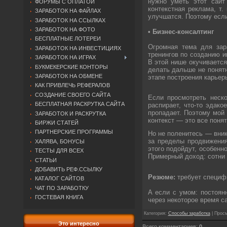
нужно уметь этот сайт
ФОРУМЫ С ОПЛАТОЙ
контекстная реклама, т.
ЗАРАБОТОК НА ФАЙЛАХ
улучшатся. Поэтому если
ЗАРАБОТОК НА ССЫЛКАХ
ЗАРАБОТОК НА ФОТО
• Бизнес-консалтинг
БЕСПЛАТНЫЕ ЛОТЕРЕИ
Огромная тема для зара
ЗАРАБОТОК НА ИНВЕСТИЦИЯХ
тренингов по созданию и
ЗАРАБОТОК НА ИГРАХ
В этой нише окучивается
БУКМЕКЕРСКИЕ КОНТОРЫ
делать дальше не понятн
ЗАРАБОТОК НА ОБМЕНЕ
этапе построения карьер
КАК ПРИВЛЕЧЬ РЕФЕРАЛОВ
СОЗДАНИЕ СВОЕГО САЙТА
Если просмотреть неско
БЕСПЛАТНАЯ РАСКРУТКА САЙТА
распирает, что-то эдак
пропадает. Поэтому мой 
ЗАРАБОТОК И РАСКРУТКА
контекст — это все понят
БИРЖИ СТАТЕЙ
ПАРТНЕРСКИЕ ПРОГРАММЫ
Но не поленитесь — вникн
за пределы продвижения
ХАЛЯВА, БОНУСЫ
этого подойдут, особенно
ТЕСТЫ ДЛЯ ВСЕХ
Примерный доход: сотни
СТАТЬИ
ДОБАВИТЬ РЕФ.ССЫЛКУ
Резюме:
требует специф
КАТАЛОГ САЙТОВ
ЧАТ ПО ЗАРАБОТКУ
А если с умом: постоян
ГОСТЕВАЯ КНИГА
через некоторое время с
Категория
:
Способы заработка
|
Просм
Это интересно
Всего комментариев
:
0