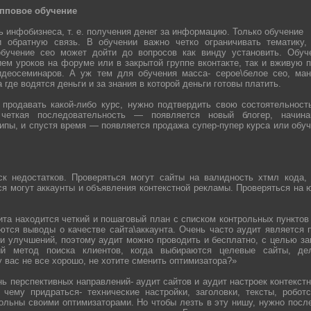
упповое обучение
ь инфобизнеса, т. е. получения денег за информацию. Только обучение
и обратную связь. В обучении важно четко ограничивать тематику
обучение сео может дойти до вопросов как винду установить. Обуч
ем уроков на форуме или в закрытой группе вконтакте, так и вживую 
идеосеминаров. А уж тем для обучения масса- серое\белое сео, ман
а где водятся деньги и за знания в которой деньги готовы платить.
родавать какой-либо курс, нужно подтвердить свою состоятельност
 четкая последовательность — появляется новый блогер, начи
пы, и спустя время — появляется продажа супер-пупер курса или обуч
ск недостатков. Проверяться могут сайты на валидность хтмл кода, 
я могут аккаунты и объявления контекстной рекламы. Проверяться на 
ита находится четкий и пошаговый план с списком контрольных пунктов
аются выводы о качестве сайта\аккаунта. Очень часто аудит является
 и улучшений, поэтому аудит можно проводить и бесплатно, с целью за
ый метод поиска клиентов, когда выбираются целевые сайты, де
 вас не все хорошо, не хотите сменить оптимизатора?»
ь перспективных направлений- аудит сайтов и аудит настроек контекст
 чему придраться- технические настройки, заголовки, тексты, робот
льны своими оптимизаторами. Но чтобы лезть в эту нишу, нужно после 