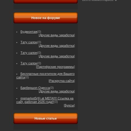
Новое на форуме
Будмонтаж
(0)
[
Другие виды заработка
]
Тату салон
(0)
[
Другие виды заработка
]
Тату салон
(0)
[
Другие виды заработка
]
Тату салон
(0)
[
Партнёрские программы
]
Бесплатные посетители для Вашего
сайта
(0)
[
Раскрутка сайта
]
Барбершоп Одесса
(0)
[
Другие виды заработка
]
mgmarket5(6).at МЕГА!!!! Ссылка на
сайт, рабочая 2026 года!!
(0)
[
Буксы
]
Новые статьи