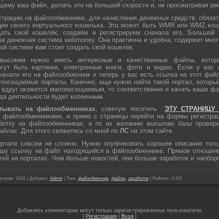
ему ваш файл, делать это на большой скорости и, не просматривая ре
страцию на файлообменнике, для начисления денежных средств, обязат
ации своего виртуального кошелька. Это может быть WMR или WMZ кош
ать свой кошелёк, создаём и регистрируем сначала его. Большой 
а денежная система webmoney. Она практична и удобна, содержит мног
той системе вам стоит создать свой кошелёк.
высоким нужно иметь интересные и качественные файлы, котор
гут быть картинки, электронные книги, фото и видео. Если у вас 
качали его на файлообменник и теперь у вас есть ссылка на этот фай
посещаемые порталы. Конечно, еще нужно найти такой портал, который
 вдруг окажется малопосещаемым, то соответственно и качать ваши фа
рода деятельности будет копеечным.
атывать на файлообменниках
, советую посетить
ЭТУ СТРАНИЦУ
 файлообменниками, и прямо с страницы перейти на формы регистрац
ботку на файлообменниках, и по их желанию высылаю базы провере
айлах. Для этого свяжитесь со мной по
ЛС
на этом сайте
.
ртале совсем не сложно. Нужно опубликовать хорошее описание того,
шу ссылку на файл находящийся в файлообменнике. Прямое отношени
ей на порталах. Чем больше новостей, тем больше заработок и наобор
отров
: 2002 |
Добавил
:
Admin
|
Теги
:
файлобменник
,
файлы
,
заработок
|
Рейтинг
:
0.0
/
0
Добавлять комментарии могут только зарегистрированные пользователи.
[
Регистрация
|
Вход
]