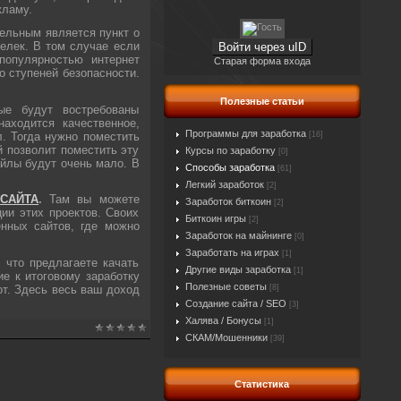
кламу.
ельным является пункт о
елек. В том случае если
Войти через uID
популярностью интернет
Старая форма входа
о ступеней безопасности.
Полезные статьи
ые будут востребованы
находится качественное,
Программы для заработка
л. Тогда нужно поместить
[16]
 позволит поместить эту
Курсы по заработку
[0]
йлы будут очень мало. В
Способы заработка
[61]
Легкий заработок
[2]
 САЙТА
.
Там вы можете
Заработок биткоин
[2]
ии этих проектов. Своих
Биткоин игры
[2]
нных сайтов, где можно
Заработок на майнинге
[0]
Заработать на играх
[1]
 что предлагаете качать
Другие виды заработка
[1]
е к итоговому заработку
Полезные советы
от. Здесь весь ваш доход
[8]
Создание сайта / SEO
[3]
Халява / Бонусы
[1]
СКАМ/Мошенники
[39]
Статистика