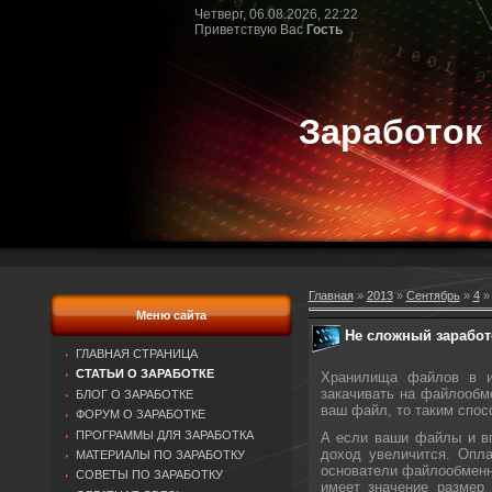
Четверг, 06.08.2026, 22:22
Приветствую Вас
Гость
Заработок
Главная
»
2013
»
Сентябрь
»
4
» 
Меню сайта
Не сложный заработ
ГЛАВНАЯ СТРАНИЦА
СТАТЬИ О ЗАРАБОТКЕ
Хранилища файлов в и
закачивать на файлообм
БЛОГ О ЗАРАБОТКЕ
ваш файл, то таким спос
ФОРУМ О ЗАРАБОТКЕ
ПРОГРАММЫ ДЛЯ ЗАРАБОТКА
А если ваши файлы и вп
доход увеличится. Опла
МАТЕРИАЛЫ ПО ЗАРАБОТКУ
основатели файлообменни
СОВЕТЫ ПО ЗАРАБОТКУ
имеет значение размер 