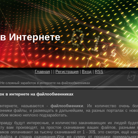
 в Интернете
Главная
|
|
Регистрация
|
Вход
|
RSS
Не сложный заработок в интернете на файлообменниках
ок в интернете на файлообменниках
нтернете, называются -
файлообменики
. Их количество очень бо
енники файлы, и размещать в дальнейшем, на разных порталах с нов
обом можно неплохо подзаработать.
равду будут интересные, и количество закачивающих их людей будет
ту вам производят, за простое скачивание ваших файлов, разными 
ков оплачивают за тысячу скачиваний от 1 - 30$, это смотря, ещё ка
файла и страна скачивания.
Или же сумму от продажи премиального