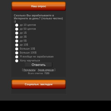
Наш опрос
Сколько Вы зарабатываете в
Интернете за день? (только честно)
:)
до 10 центов
до 50 центов
до 1$
до 3$
до 5$
до 10$
Больше 10$
Больше 100$
Я вообще не зарабатываю
Хочу научиться
[
·
]
Результаты
Архив опросов
Всего ответов:
7153
Социальн. закладки