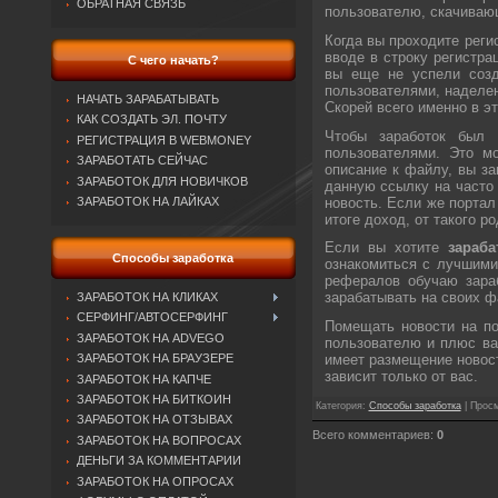
ОБРАТНАЯ СВЯЗЬ
пользователю, скачивающ
Когда вы проходите реги
вводе в строку регистр
С чего начать?
вы еще не успели созд
пользователями, наделен
НАЧАТЬ ЗАРАБАТЫВАТЬ
Скорей всего именно в э
КАК СОЗДАТЬ ЭЛ. ПОЧТУ
Чтобы заработок был 
РЕГИСТРАЦИЯ В WEBMONEY
пользователями. Это мо
ЗАРАБОТАТЬ СЕЙЧАС
описание к файлу, вы за
ЗАРАБОТОК ДЛЯ НОВИЧКОВ
данную ссылку на часто 
новость. Если же портал
ЗАРАБОТОК НА ЛАЙКАХ
итоге доход, от такого 
Если вы хотите
зараб
Способы заработка
ознакомиться с лучшими
рефералов обучаю зара
зарабатывать на своих ф
ЗАРАБОТОК НА КЛИКАХ
СЕРФИНГ/АВТОСЕРФИНГ
Помещать новости на по
ЗАРАБОТОК НА ADVEGO
пользователю и плюс ва
имеет размещение новост
ЗАРАБОТОК НА БРАУЗЕРЕ
зависит только от вас.
ЗАРАБОТОК НА КАПЧЕ
ЗАРАБОТОК НА БИТКОИН
Категория
:
Способы заработка
|
Просм
ЗАРАБОТОК НА ОТЗЫВАХ
Всего комментариев
:
0
ЗАРАБОТОК НА ВОПРОСАХ
ДЕНЬГИ ЗА КОММЕНТАРИИ
ЗАРАБОТОК НА ОПРОСАХ