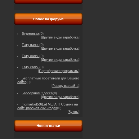
Новое на форуме
Будмонтаж
(0)
[
Другие виды заработка
]
Тату салон
(0)
[
Другие виды заработка
]
Тату салон
(0)
[
Другие виды заработка
]
Тату салон
(0)
[
Партнёрские программы
]
Бесплатные посетители для Вашего
сайта
(0)
[
Раскрутка сайта
]
Барбершоп Одесса
(0)
[
Другие виды заработка
]
mgmarket5(6).at МЕГА!!!! Ссылка на
сайт, рабочая 2026 года!!
(0)
[
Буксы
]
Новые статьи