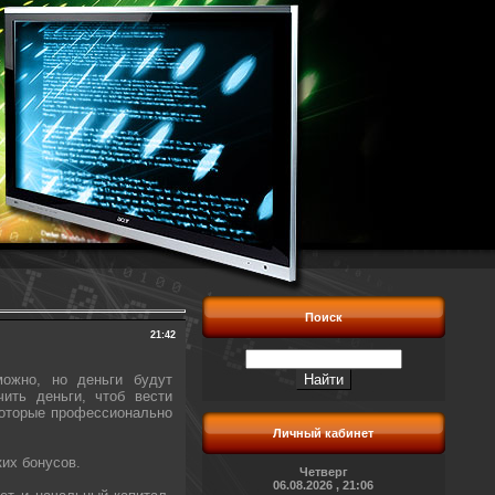
Поиск
21:42
можно, но деньги будут
ить деньги, чтоб вести
которые профессионально
Личный кабинет
ких бонусов.
Четверг
06.08.2026 , 21:06