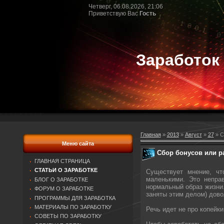
Четверг, 06.08.2026, 21:06
Приветствую Вас
Гость
Заработок
Главная
»
2013
»
Август
»
27
» С
Меню сайта
Сбор бонусов или ра
ГЛАВНАЯ СТРАНИЦА
СТАТЬИ О ЗАРАБОТКЕ
Существует мнение, чт
маленькими. Это непра
БЛОГ О ЗАРАБОТКЕ
нормальный образ жизни
ФОРУМ О ЗАРАБОТКЕ
заняты этим делом) дов
ПРОГРАММЫ ДЛЯ ЗАРАБОТКА
МАТЕРИАЛЫ ПО ЗАРАБОТКУ
Речь идет не про копейки
СОВЕТЫ ПО ЗАРАБОТКУ