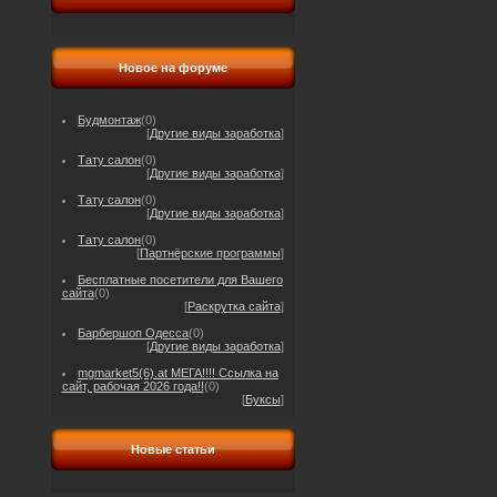
Новое на форуме
Будмонтаж
(0)
[
Другие виды заработка
]
Тату салон
(0)
[
Другие виды заработка
]
Тату салон
(0)
[
Другие виды заработка
]
Тату салон
(0)
[
Партнёрские программы
]
Бесплатные посетители для Вашего
сайта
(0)
[
Раскрутка сайта
]
Барбершоп Одесса
(0)
[
Другие виды заработка
]
mgmarket5(6).at МЕГА!!!! Ссылка на
сайт, рабочая 2026 года!!
(0)
[
Буксы
]
Новые статьи