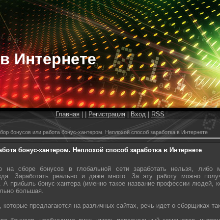
 в Интернете
Главная
|
|
Регистрация
|
Вход
|
RSS
бор бонусов или работа бонус-хантером. Неплохой способ заработка в Интернете
бота бонус-хантером. Неплохой способ заработка в Интернете
о на сборе бонусов в глобальной сети заработать нельзя, либо 
вда. Заработать реально и даже много. За эту работу можно получ
. А прибыль бонус-хантера (именно такое название профессии людей, 
ольно большая.
, которые предлагаются на различных сайтах, речь идет о сборщиках та