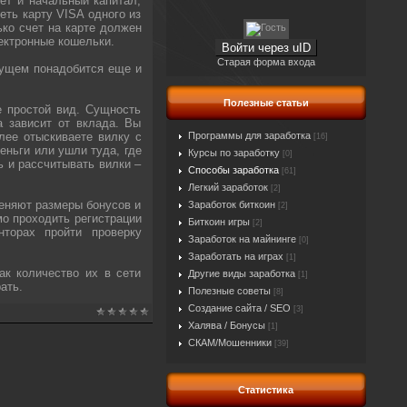
ет и начальный капитал,
еть карту VISA одного из
ько счет на карте должен
ектронные кошельки.
Войти через uID
Старая форма входа
удущем понадобится еще и
Полезные статьи
е простой вид. Сущность
 зависит от вклада. Вы
алее отыскиваете вилку с
Программы для заработка
[16]
еньги или ушли туда, где
Курсы по заработку
[0]
ь и рассчитывать вилки –
Способы заработка
[61]
Легкий заработок
[2]
меняют размеры бонусов и
Заработок биткоин
[2]
мо проходить регистрации
Биткоин игры
[2]
торах пройти проверку
Заработок на майнинге
[0]
Заработать на играх
[1]
ак количество их в сети
Другие виды заработка
[1]
ать.
Полезные советы
[8]
Создание сайта / SEO
[3]
Халява / Бонусы
[1]
СКАМ/Мошенники
[39]
Статистика