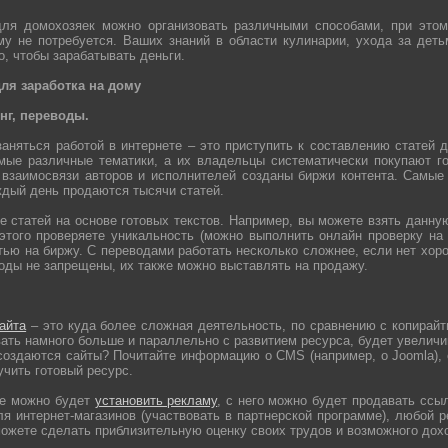
для домохозяек можно организовать различными способами, при это
му не потребуется. Ваших знаний в области кулинарии, ухода за дет
о, чтобы зарабатывать деньги.
ля заработка на дому
инг, переводы.
аняться работой в интернете – это приступить к составлению статей 
мые различные тематики, а их владельцы систематически покупают г
 взаимосвязи авторов и исполнителей созданы биржи контента. Самые
ждый день продаются тысячи статей.
е статей на основе готовых текстов. Например, вы можете взять данну
того проверяете уникальность (можно выполнить онлайн проверку на с
тью на биржу. С переводами работать несколько сложнее, если нет хор
воды не запрещены, их также можно выставлять на продажу.
айта
– это куда более сложная деятельность, по сравнению с копирайт
ать намного больше и параллельно с развитием ресурса, будет увелич
 создаются сайты? Почитайте информацию о CMS (например, о Joomla),
чить готовый ресурс.
ге можно будет
установить рекламу
, с него можно будет продавать ссы
ля интернет-магазинов (участвовать в партнерской программе), любой 
 можете сделать приблизительную оценку своих трудов и возможного дох