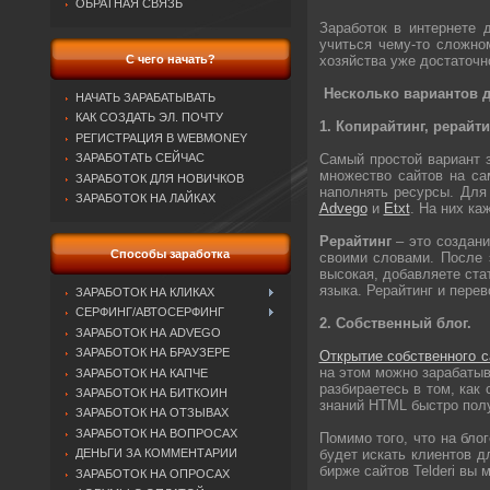
ОБРАТНАЯ СВЯЗЬ
Заработок в интернете 
учиться чему-то сложно
хозяйства уже достаточн
С чего начать?
Несколько вариантов д
НАЧАТЬ ЗАРАБАТЫВАТЬ
КАК СОЗДАТЬ ЭЛ. ПОЧТУ
1. Копирайтинг, рерайт
РЕГИСТРАЦИЯ В WEBMONEY
Самый простой вариант з
ЗАРАБОТАТЬ СЕЙЧАС
множество сайтов на са
ЗАРАБОТОК ДЛЯ НОВИЧКОВ
наполнять ресурсы. Для
ЗАРАБОТОК НА ЛАЙКАХ
Advego
и
Etxt
. На них ка
Рерайтинг
– это создани
Способы заработка
своими словами. После э
высокая, добавляете ста
языка. Рерайтинг и пере
ЗАРАБОТОК НА КЛИКАХ
СЕРФИНГ/АВТОСЕРФИНГ
2. Собственный блог.
ЗАРАБОТОК НА ADVEGO
ЗАРАБОТОК НА БРАУЗЕРЕ
Открытие собственного с
на этом можно зарабатыв
ЗАРАБОТОК НА КАПЧЕ
разбираетесь в том, как
ЗАРАБОТОК НА БИТКОИН
знаний HTML быстро полу
ЗАРАБОТОК НА ОТЗЫВАХ
ЗАРАБОТОК НА ВОПРОСАХ
Помимо того, что на бло
будет искать клиентов д
ДЕНЬГИ ЗА КОММЕНТАРИИ
бирже сайтов Telderi вы
ЗАРАБОТОК НА ОПРОСАХ