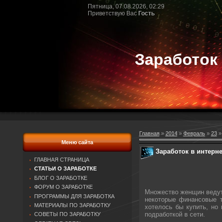
Пятница, 07.08.2026, 02:29
Приветствую Вас
Гость
Заработок
Главная
»
2014
»
Февраль
»
23
»
Меню сайта
Заработок в интерн
ГЛАВНАЯ СТРАНИЦА
СТАТЬИ О ЗАРАБОТКЕ
БЛОГ О ЗАРАБОТКЕ
ФОРУМ О ЗАРАБОТКЕ
Множество женщин ведут 
ПРОГРАММЫ ДЛЯ ЗАРАБОТКА
некоторые финансовые т
МАТЕРИАЛЫ ПО ЗАРАБОТКУ
хотелось бы купить, но
подработкой в сети.
СОВЕТЫ ПО ЗАРАБОТКУ