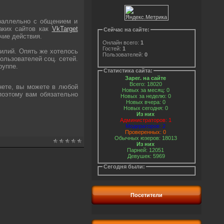
раллельно с общением и
аких сайтов как
VkTarget
Сейчас на сайте:
чие действия.
Онлайн всего:
1
Гостей:
1
силий. Опять же хотелось
Пользователей:
0
ользователей соц. сетей.
руппе.
Статистика сайта:
Зарег. на сайте
Всего: 18020
нете, вы можете в любой
Новых за месяц: 0
поэтому вам обязательно
Новых за неделю: 0
Новых вчера: 0
Новых сегодня: 0
Из них
Администраторов: 1
Модераторов: 2
Проверенных: 0
Обычных юзеров: 18013
Из них
Парней: 12051
Девушек: 5969
Сегодня были:
Посетители