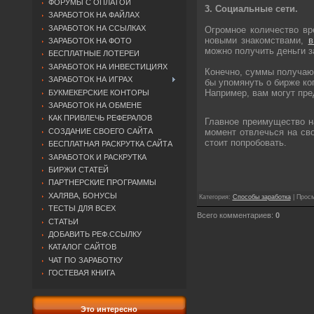
ФОРУМЫ С ОПЛАТОЙ
3. Социальные сети.
ЗАРАБОТОК НА ФАЙЛАХ
ЗАРАБОТОК НА ССЫЛКАХ
Огромное количество вр
новыми знакомствами,
в
ЗАРАБОТОК НА ФОТО
можно получить деньги з
БЕСПЛАТНЫЕ ЛОТЕРЕИ
ЗАРАБОТОК НА ИНВЕСТИЦИЯХ
Конечно, суммы получают
ЗАРАБОТОК НА ИГРАХ
бы упомянуть о бирже ко
Например, вам могут пре
БУКМЕКЕРСКИЕ КОНТОРЫ
ЗАРАБОТОК НА ОБМЕНЕ
КАК ПРИВЛЕЧЬ РЕФЕРАЛОВ
Главное преимущество н
момент отвлечься на сво
СОЗДАНИЕ СВОЕГО САЙТА
стоит попробовать.
БЕСПЛАТНАЯ РАСКРУТКА САЙТА
ЗАРАБОТОК И РАСКРУТКА
БИРЖИ СТАТЕЙ
ПАРТНЕРСКИЕ ПРОГРАММЫ
ХАЛЯВА, БОНУСЫ
Категория
:
Способы заработка
|
Просм
ТЕСТЫ ДЛЯ ВСЕХ
Всего комментариев
:
0
СТАТЬИ
ДОБАВИТЬ РЕФ.ССЫЛКУ
КАТАЛОГ САЙТОВ
ЧАТ ПО ЗАРАБОТКУ
ГОСТЕВАЯ КНИГА
Это интересно