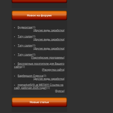
Новое на форуме
Будмонтаж
(0)
[
Другие виды заработка
]
Тату салон
(0)
[
Другие виды заработка
]
Тату салон
(0)
[
Другие виды заработка
]
Тату салон
(0)
[
Партнёрские программы
]
Бесплатные посетители для Вашего
сайта
(0)
[
Раскрутка сайта
]
Барбершоп Одесса
(0)
[
Другие виды заработка
]
mgmarket5(6).at МЕГА!!!! Ссылка на
сайт, рабочая 2026 года!!
(0)
[
Буксы
]
Новые статьи