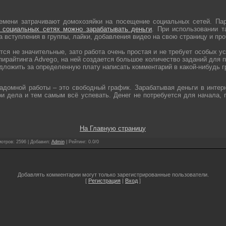
емени затрачивают домохозяйки на посещение социальных сетей. Па
 социальных сетях можно зарабатывать деньги
. При использовании т
а вступления в группы, лайки, добавления видео на свою страницу и про
ся не значительные, зато работа очень простая и не требует особых у
пирайтинга Advego, на ней создается большое количество заданий для п
дложить за определенную плату написать комментарий в какой-нибудь г
адомной работы – это свободный график. Зарабатывая деньги в интер
и дела и тем самым всё успевать. Денег не потребуется для начала, 
На Главную страницу
отров
: 2596 |
Добавил
:
Admin
|
Рейтинг
:
0.0
/
0
Добавлять комментарии могут только зарегистрированные пользователи.
[
Регистрация
|
Вход
]