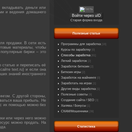
м вкладывать деньги или
ьми и ведения домашнего
Войти через uID
Старая форма входа
Полезные статьи
для продажи. В сети есть
Программы для заработка
[16]
отовые материалы, чтобы
Курсы по заработку
[0]
 популярные биржи – это
Способы заработка
[61]
Легкий заработок
[2]
ю статью и переписать её
Заработок биткоин
[2]
айте text.ru) и если она
Биткоин игры
[2]
оших знаний иностранного
Заработок на майнинге
[0]
Заработать на играх
[1]
Другие виды заработка
[1]
Полезные советы
[8]
ингом. С другой стороны,
иваться ваша прибыль. Не
Создание сайта / SEO
[3]
 с их помощью можно без
Халява / Бонусы
[1]
СКАМ/Мошенники
[39]
лки или через него можно
ресурс можно продать. На
ода.
Статистика