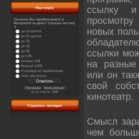
ссылку и
Наш опрос
просмотр
Сколько Вы зарабатываете в
Интернете за день? (только честно)
:)
новых поль
до 10 центов
до 50 центов
обладате
до 1$
до 3$
ссылки мож
до 5$
до 10$
на разные
Больше 10$
Больше 100$
Я вообще не зарабатываю
или он так
Хочу научиться
свой собс
[
·
]
Результаты
Архив опросов
Всего ответов:
7153
кинотеатр.
Социальн. закладки
Смысл зара
чем больш