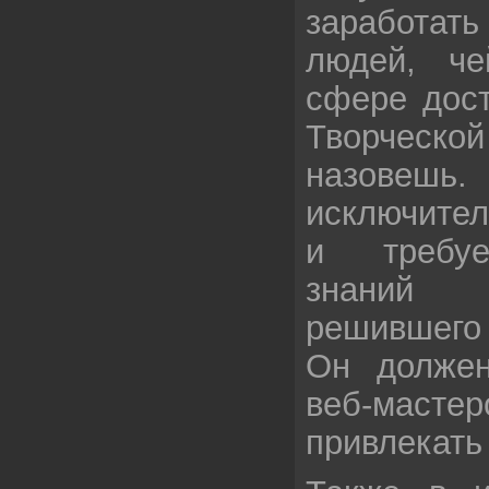
заработат
людей, ч
сфере дост
Творческо
назов
исключител
и требуе
знаний 
решившего
Он долже
веб-маст
привлекать