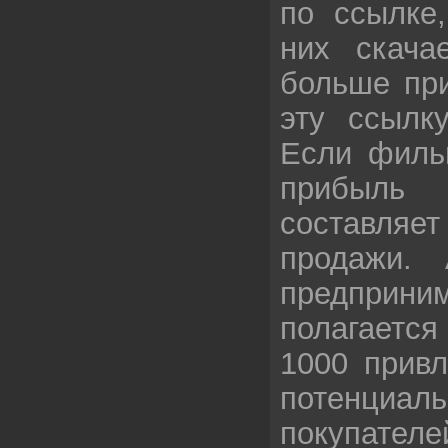
по ссылке
них скача
больше при
эту ссылку
Если фильм
прибыль 
составляе
продажи.
предприни
полагается
1000 привл
потенциал
покупател