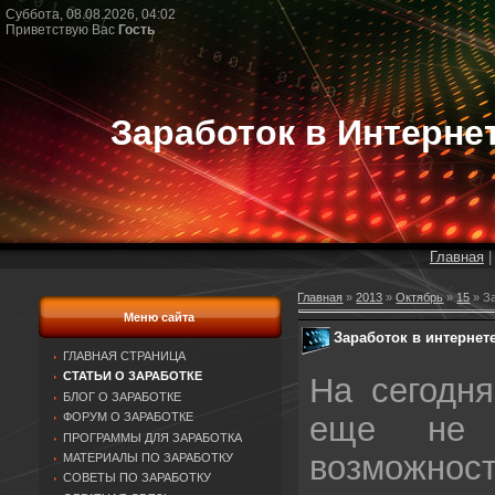
Суббота, 08.08.2026, 04:02
Приветствую Вас
Гость
Заработок в Интерне
Главная
Главная
»
2013
»
Октябрь
»
15
» За
Меню сайта
Заработок в интернет
ГЛАВНАЯ СТРАНИЦА
СТАТЬИ О ЗАРАБОТКЕ
На сегодня
БЛОГ О ЗАРАБОТКЕ
еще не 
ФОРУМ О ЗАРАБОТКЕ
ПРОГРАММЫ ДЛЯ ЗАРАБОТКА
возможн
МАТЕРИАЛЫ ПО ЗАРАБОТКУ
СОВЕТЫ ПО ЗАРАБОТКУ