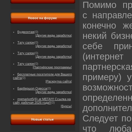
Помимо пр
с направле
Новое на форуме
конечно ж
Будмонтаж
(0)
некий бизн
[
Другие виды заработка
]
Тату салон
(0)
себе при
[
Другие виды заработка
]
(интерне
Тату салон
(0)
[
Другие виды заработка
]
партнерск
Тату салон
(0)
[
Партнёрские программы
]
примеру) у
Бесплатные посетители для Вашего
сайта
(0)
[
Раскрутка сайта
]
возмож
Барбершоп Одесса
(0)
[
Другие виды заработка
]
определен
mgmarket5(6).at МЕГА!!!! Ссылка на
сайт, рабочая 2026 года!!
(0)
дополнител
[
Буксы
]
Следует по
Новые статьи
что люба