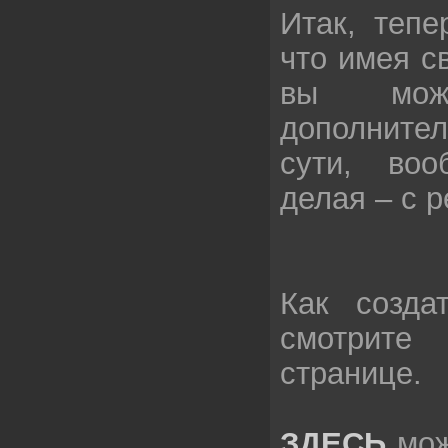
Итак, тепе
что имея с
вы може
дополните
сути, во
делая – с 
Как созда
смотр
странице.
ЗДЕСЬ
мож