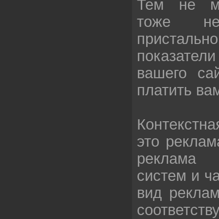
Тем не ме
тоже н
присталь
показател
вашего са
платить вам
Контекстн
это реклам
реклама 
систем и ч
вид реклам
соответс