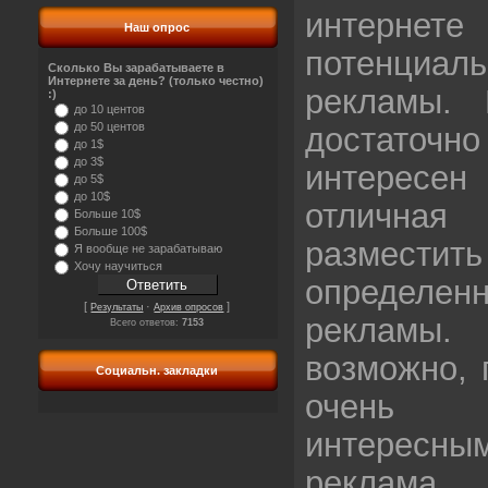
интер
Наш опрос
потенциал
Сколько Вы зарабатываете в
Интернете за день? (только честно)
рекламы.
:)
до 10 центов
до 50 центов
достаточ
до 1$
до 3$
интересен
до 5$
до 10$
отлична
Больше 10$
Больше 100$
размес
Я вообще не зарабатываю
Хочу научиться
определен
[
·
]
Результаты
Архив опросов
реклам
Всего ответов:
7153
возможно, 
Социальн. закладки
очень 
интересны
реклам