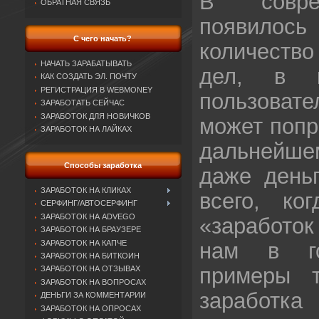
В совре
ОБРАТНАЯ СВЯЗЬ
появило
С чего начать?
количеств
НАЧАТЬ ЗАРАБАТЫВАТЬ
дел, в к
КАК СОЗДАТЬ ЭЛ. ПОЧТУ
РЕГИСТРАЦИЯ В WEBMONEY
пользова
ЗАРАБОТАТЬ СЕЙЧАС
ЗАРАБОТОК ДЛЯ НОВИЧКОВ
может попр
ЗАРАБОТОК НА ЛАЙКАХ
дальнейш
Способы заработка
даже деньг
ЗАРАБОТОК НА КЛИКАХ
всего, к
СЕРФИНГ/АВТОСЕРФИНГ
ЗАРАБОТОК НА ADVEGO
«заработо
ЗАРАБОТОК НА БРАУЗЕРЕ
ЗАРАБОТОК НА КАПЧЕ
нам в го
ЗАРАБОТОК НА БИТКОИН
примеры т
ЗАРАБОТОК НА ОТЗЫВАХ
ЗАРАБОТОК НА ВОПРОСАХ
заработка
ДЕНЬГИ ЗА КОММЕНТАРИИ
ЗАРАБОТОК НА ОПРОСАХ